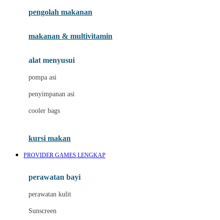
pengolah makanan
Joolz
Jujube
makanan & multivitamin
K
alat menyusui
Kiddycuts
pompa asi
Kumon
penyimpanan asi
L
cooler bags
Leapfrog
kursi makan
Leclerc
PROVIDER GAMES LENGKAP
Lee Vierra
Lillebaby
perawatan bayi
Little Bird Told Me
perawatan kulit
Little Miss Janis
Sunscreen