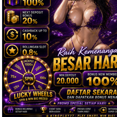
Twistshake
TY Toys
U
V
Veja
Vitaflow
Vtech
W
Waterland
Wellness
X