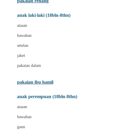
pakaian renang
Bumkins
anak laki-laki (18bln-8thn)
C
atasan
Cetaphil
bawahan
Chicco
setelan
Childlife
jaket
Clevamama
pakaian dalam
Cocolatte
Cottonseeds
pakaian ibu hamil
Cozy N Safe
anak perempuan (18bln-8thn)
Crane
atasan
Cybex
bawahan
D
gaun