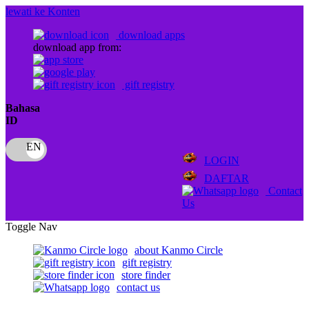
lewati ke Konten
download apps
download app from:
gift registry
Bahasa
ID
LOGIN
DAFTAR
Contact
Us
Toggle Nav
about Kanmo Circle
gift registry
store finder
contact us