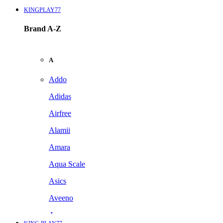
KINGPLAY77
Brand A-Z
A
Addo
Adidas
Airfree
Alamii
Amara
Aqua Scale
Asics
Aveeno
Awan