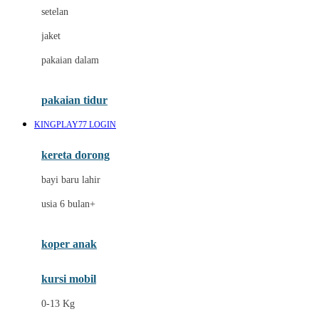
Dae Organics
setelan
Docare
jaket
Doona
pakaian dalam
Down To Earth
Drew
pakaian tidur
Dr. Brown's
KINGPLAY77 LOGIN
E
kereta dorong
ELC
bayi baru lahir
Ergobaby
usia 6 bulan+
Expert Care
koper anak
Ezyroller
kursi mobil
F
0-13 Kg
Felt So Sweet